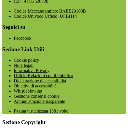
C.F.: 91112520720
Codice Meccanografico: BAEE20100B
Codice Univoco Ufficio: UFBH14
Seguici su
Facebook
Sezione Link Utili
Cookie policy
Note legali
Informativa Privacy
Ufficio Relazioni con il Pubblico
Dichiarazione di accessibilità
Obiettivi di accessibilità
Whistleblowing
Gestione consensi cookie
Amministrazione trasparente
Pagina visualizzata
1381
volte
Sezione Copyright