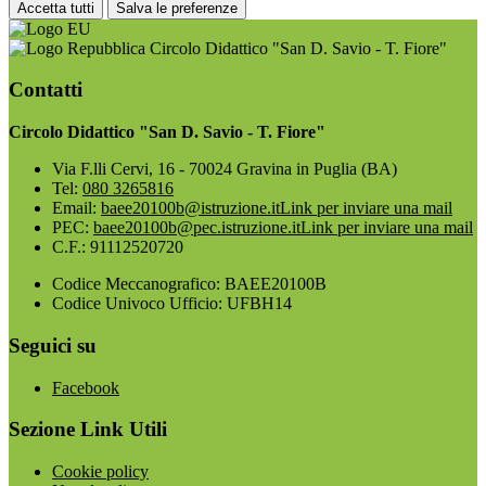
Accetta tutti
Salva le preferenze
Circolo Didattico "San D. Savio - T. Fiore"
Contatti
Circolo Didattico "San D. Savio - T. Fiore"
Via F.lli Cervi, 16 - 70024 Gravina in Puglia (BA)
Tel:
080 3265816
Email:
baee20100b@istruzione.it
Link per inviare una mail
PEC:
baee20100b@pec.istruzione.it
Link per inviare una mail
C.F.: 91112520720
Codice Meccanografico: BAEE20100B
Codice Univoco Ufficio: UFBH14
Seguici su
Facebook
Sezione Link Utili
Cookie policy