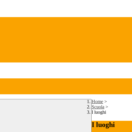
Home
>
Scuola
>
I luoghi
I luoghi