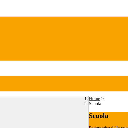
Home
>
Scuola
Scuola
Panoramica delle voc