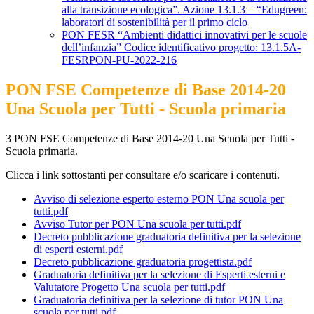
alla transizione ecologica”. Azione 13.1.3 – “Edugreen:
laboratori di sostenibilità per il primo ciclo
PON FESR “Ambienti didattici innovativi per le scuole
dell’infanzia” Codice identificativo progetto: 13.1.5A-
FESRPON-PU-2022-216
PON FSE Competenze di Base 2014-20
Una Scuola per Tutti - Scuola primaria
3 PON FSE Competenze di Base 2014-20 Una Scuola per Tutti -
Scuola primaria.
Clicca i link sottostanti per consultare e/o scaricare i contenuti.
Avviso di selezione esperto esterno PON Una scuola per
tutti.pdf
Avviso Tutor per PON Una scuola per tutti.pdf
Decreto pubblicazione graduatoria definitiva per la selezione
di esperti esterni.pdf
Decreto pubblicazione graduatoria progettista.pdf
Graduatoria definitiva per la selezione di Esperti esterni e
Valutatore Progetto Una scuola per tutti.pdf
Graduatoria definitiva per la selezione di tutor PON Una
scuola per tutti.pdf