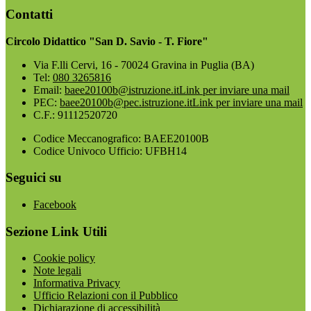
Contatti
Circolo Didattico "San D. Savio - T. Fiore"
Via F.lli Cervi, 16 - 70024 Gravina in Puglia (BA)
Tel:
080 3265816
Email:
baee20100b@istruzione.it
Link per inviare una mail
PEC:
baee20100b@pec.istruzione.it
Link per inviare una mail
C.F.: 91112520720
Codice Meccanografico: BAEE20100B
Codice Univoco Ufficio: UFBH14
Seguici su
Facebook
Sezione Link Utili
Cookie policy
Note legali
Informativa Privacy
Ufficio Relazioni con il Pubblico
Dichiarazione di accessibilità