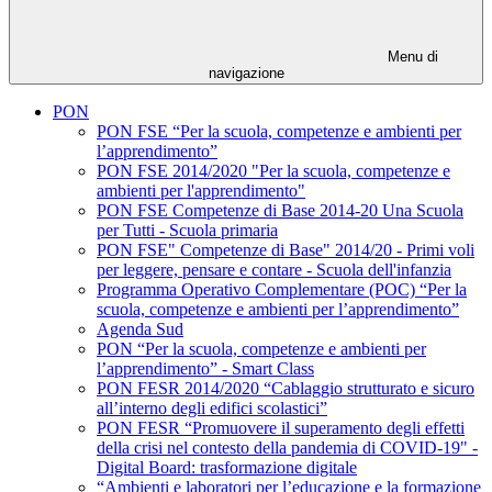
Menu di
navigazione
PON
PON FSE “Per la scuola, competenze e ambienti per
l’apprendimento”
PON FSE 2014/2020 "Per la scuola, competenze e
ambienti per l'apprendimento"
PON FSE Competenze di Base 2014-20 Una Scuola
per Tutti - Scuola primaria
PON FSE" Competenze di Base" 2014/20 - Primi voli
per leggere, pensare e contare - Scuola dell'infanzia
Programma Operativo Complementare (POC) “Per la
scuola, competenze e ambienti per l’apprendimento”
Agenda Sud
PON “Per la scuola, competenze e ambienti per
l’apprendimento” - Smart Class
PON FESR 2014/2020 “Cablaggio strutturato e sicuro
all’interno degli edifici scolastici”
PON FESR “Promuovere il superamento degli effetti
della crisi nel contesto della pandemia di COVID-19" -
Digital Board: trasformazione digitale
“Ambienti e laboratori per l’educazione e la formazione