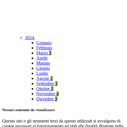
2024
Gennaio
Febbraio
Marzo
3
Aprile
Maggio
Giugno
Luglio
Agosto
2
Settembre
1
Ottobre
3
Novembre
4
Dicembre
3
Nessun contenuto da visualizzare
Questo sito o gli strumenti terzi da questo utilizzati si avvalgono di
cookie necessari al funzionamento ed utili alle finalità illustrate nella