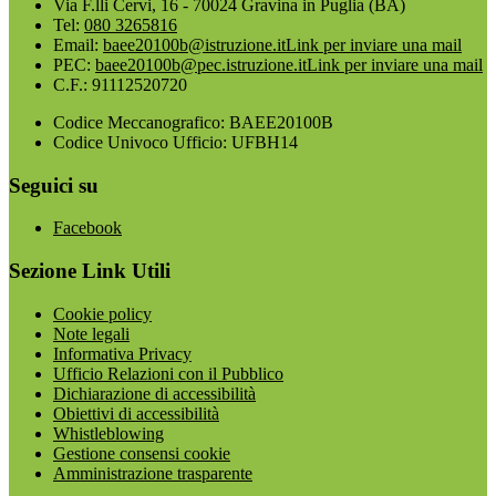
Via F.lli Cervi, 16 - 70024 Gravina in Puglia (BA)
Tel:
080 3265816
Email:
baee20100b@istruzione.it
Link per inviare una mail
PEC:
baee20100b@pec.istruzione.it
Link per inviare una mail
C.F.: 91112520720
Codice Meccanografico: BAEE20100B
Codice Univoco Ufficio: UFBH14
Seguici su
Facebook
Sezione Link Utili
Cookie policy
Note legali
Informativa Privacy
Ufficio Relazioni con il Pubblico
Dichiarazione di accessibilità
Obiettivi di accessibilità
Whistleblowing
Gestione consensi cookie
Amministrazione trasparente