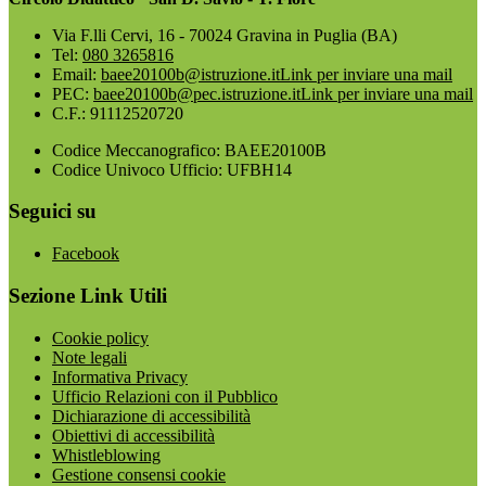
Via F.lli Cervi, 16 - 70024 Gravina in Puglia (BA)
Tel:
080 3265816
Email:
baee20100b@istruzione.it
Link per inviare una mail
PEC:
baee20100b@pec.istruzione.it
Link per inviare una mail
C.F.: 91112520720
Codice Meccanografico: BAEE20100B
Codice Univoco Ufficio: UFBH14
Seguici su
Facebook
Sezione Link Utili
Cookie policy
Note legali
Informativa Privacy
Ufficio Relazioni con il Pubblico
Dichiarazione di accessibilità
Obiettivi di accessibilità
Whistleblowing
Gestione consensi cookie