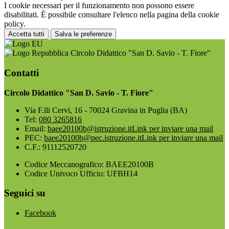
I cookie necessari per il funzionamento non possono essere
disabilitati. È possibile consultare l'elenco nella pagina della cookie
policy.
Accetta tutti
Salva le preferenze
Circolo Didattico "San D. Savio - T. Fiore"
Contatti
Circolo Didattico "San D. Savio - T. Fiore"
Via F.lli Cervi, 16 - 70024 Gravina in Puglia (BA)
Tel:
080 3265816
Email:
baee20100b@istruzione.it
Link per inviare una mail
PEC:
baee20100b@pec.istruzione.it
Link per inviare una mail
C.F.: 91112520720
Codice Meccanografico: BAEE20100B
Codice Univoco Ufficio: UFBH14
Seguici su
Facebook