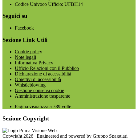
Codice Univoco Ufficio: UFBH14
Seguici su
Facebook
Sezione Link Utili
Cookie policy
Note legali
Informativa Privacy
Ufficio Relazioni con il Pubblico
Dichiarazione di accessibilità
Obiettivi di accessibilità
Whistleblowing
Gestione consensi cookie
Amministrazione trasparente
Pagina visualizzata
789
volte
Sezione Copyright
Copyright 2026 | Engineered and powered by Gruppo Spaggiari